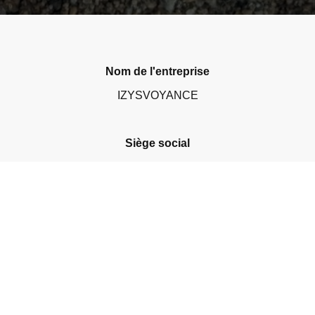
Nom de l'entreprise
IZYSVOYANCE
Siège social
2 Boulevard de Paris 64270 Salies de Béarn - France -
Coordonnées
Tel 06 62 00 86 51 Mail: izysvoyance@gmail.com
Numéro d'identification de l'entreprise
42404954200063